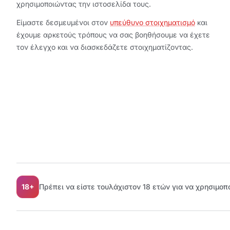
χρησιμοποιώντας την ιστοσελίδα τους.
Είμαστε δεσμευμένοι στον
υπεύθυνο στοιχηματισμό
και
έχουμε αρκετούς τρόπους να σας βοηθήσουμε να έχετε
τον έλεγχο και να διασκεδάζετε στοιχηματίζοντας.
18+
Πρέπει να είστε τουλάχιστον 18 ετών για να χρησιμοπο