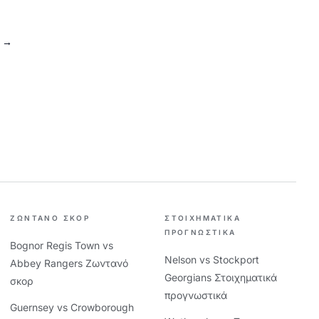
η
→
ΖΩΝΤΑΝΌ ΣΚΟΡ
ΣΤΟΙΧΗΜΑΤΙΚΆ
ΠΡΟΓΝΩΣΤΙΚΆ
Bognor Regis Town vs
Nelson vs Stockport
Abbey Rangers Ζωντανό
Georgians Στοιχηματικά
σκορ
προγνωστικά
Guernsey vs Crowborough