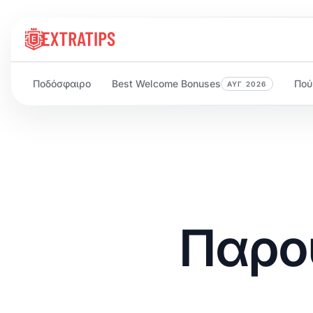
Ποδόσφαιρο
Best Welcome Bonuses
Πού
ΑΥΓ 2026
Παρο