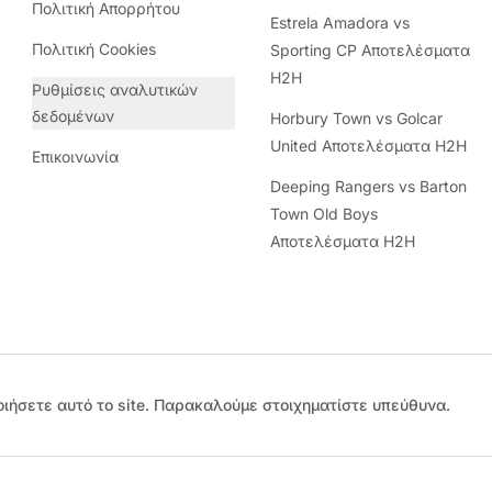
Πολιτική Απορρήτου
Estrela Amadora vs
Πολιτική Cookies
Sporting CP Αποτελέσματα
H2H
Ρυθμίσεις αναλυτικών
δεδομένων
Horbury Town vs Golcar
United Αποτελέσματα H2H
Επικοινωνία
Deeping Rangers vs Barton
Town Old Boys
Αποτελέσματα H2H
ιήσετε αυτό το site.
Παρακαλούμε στοιχηματίστε υπεύθυνα.