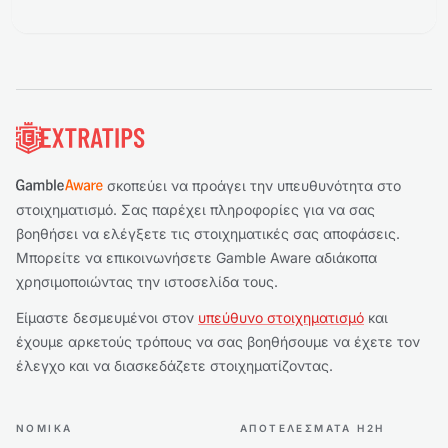
Υποσέλιδο
σκοπεύει να προάγει την υπευθυνότητα στο
στοιχηματισμό. Σας παρέχει πληροφορίες για να σας
βοηθήσει να ελέγξετε τις στοιχηματικές σας αποφάσεις.
Μπορείτε να επικοινωνήσετε Gamble Aware αδιάκοπα
χρησιμοποιώντας την ιστοσελίδα τους.
Είμαστε δεσμευμένοι στον
υπεύθυνο στοιχηματισμό
και
έχουμε αρκετούς τρόπους να σας βοηθήσουμε να έχετε τον
έλεγχο και να διασκεδάζετε στοιχηματίζοντας.
ΝΟΜΙΚΆ
ΑΠΟΤΕΛΈΣΜΑΤΑ H2H