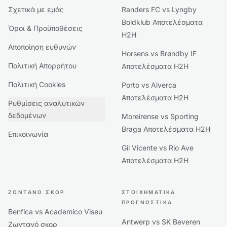
Σχετικά με εμάς
Randers FC vs Lyngby
Boldklub Αποτελέσματα
Όροι & Προϋποθέσεις
H2H
Αποποίηση ευθυνών
Horsens vs Brøndby IF
Πολιτική Απορρήτου
Αποτελέσματα H2H
Πολιτική Cookies
Porto vs Alverca
Αποτελέσματα H2H
Ρυθμίσεις αναλυτικών
δεδομένων
Moreirense vs Sporting
Braga Αποτελέσματα H2H
Επικοινωνία
Gil Vicente vs Rio Ave
Αποτελέσματα H2H
ΖΩΝΤΑΝΌ ΣΚΟΡ
ΣΤΟΙΧΗΜΑΤΙΚΆ
ΠΡΟΓΝΩΣΤΙΚΆ
Benfica vs Academico Viseu
Antwerp vs SK Beveren
Ζωντανό σκορ