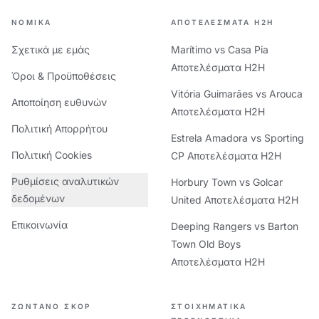
ΝΟΜΙΚΆ
ΑΠΟΤΕΛΈΣΜΑΤΑ H2H
Σχετικά με εμάς
Marítimo vs Casa Pia
Αποτελέσματα H2H
Όροι & Προϋποθέσεις
Vitória Guimarães vs Arouca
Αποποίηση ευθυνών
Αποτελέσματα H2H
Πολιτική Απορρήτου
Estrela Amadora vs Sporting
Πολιτική Cookies
CP Αποτελέσματα H2H
Ρυθμίσεις αναλυτικών
Horbury Town vs Golcar
δεδομένων
United Αποτελέσματα H2H
Επικοινωνία
Deeping Rangers vs Barton
Town Old Boys
Αποτελέσματα H2H
ΖΩΝΤΑΝΌ ΣΚΟΡ
ΣΤΟΙΧΗΜΑΤΙΚΆ