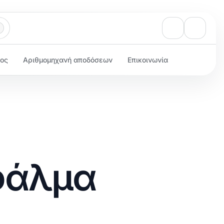
Προβολή ειδοπ
Ρυθμίσε
τος
Αριθμομηχανή αποδόσεων
Επικοινωνία
φάλμα