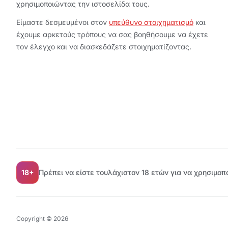
χρησιμοποιώντας την ιστοσελίδα τους.
Είμαστε δεσμευμένοι στον
υπεύθυνο στοιχηματισμό
και
έχουμε αρκετούς τρόπους να σας βοηθήσουμε να έχετε
τον έλεγχο και να διασκεδάζετε στοιχηματίζοντας.
18+
Πρέπει να είστε τουλάχιστον 18 ετών για να χρησιμοπο
Copyright © 2026