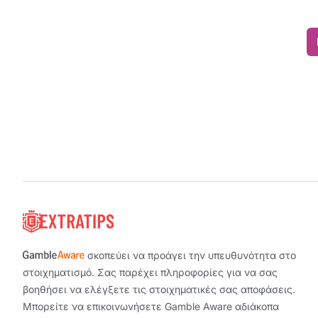
Υποσέλιδο
σκοπεύει να προάγει την υπευθυνότητα στο
στοιχηματισμό. Σας παρέχει πληροφορίες για να σας
βοηθήσει να ελέγξετε τις στοιχηματικές σας αποφάσεις.
Μπορείτε να επικοινωνήσετε Gamble Aware αδιάκοπα