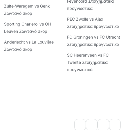
Feyenoord Στοιχηματικά
Zulte-Waregem vs Genk
προγνωστικά
Ζωντανό σκορ
PEC Zwolle vs Ajax
Sporting Charleroi vs OH
Στοιχηματικά προγνωστικά
Leuven Ζωντανό σκορ
FC Groningen vs FC Utrecht
Anderlecht vs La Louvière
Στοιχηματικά προγνωστικά
Ζωντανό σκορ
SC Heerenveen vs FC
Twente Στοιχηματικά
προγνωστικά
contact@extratips.co
youtube
twitter
reddit