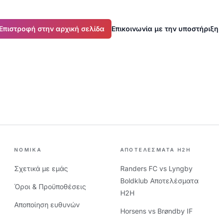
Επιστροφή στην αρχική σελίδα
Επικοινωνία με την υποστήριξ
ΝΟΜΙΚΆ
ΑΠΟΤΕΛΈΣΜΑΤΑ H2H
Σχετικά με εμάς
Randers FC vs Lyngby
Boldklub Αποτελέσματα
Όροι & Προϋποθέσεις
H2H
Αποποίηση ευθυνών
Horsens vs Brøndby IF