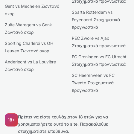
Στοιχηματικά προγνωστικά
Gent vs Mechelen Ζωντανό
Sparta Rotterdam vs
σκορ
Feyenoord Στοιχηματικά
Zulte-Waregem vs Genk
προγνωστικά
Ζωντανό σκορ
PEC Zwolle vs Ajax
Sporting Charleroi vs OH
Στοιχηματικά προγνωστικά
Leuven Ζωντανό σκορ
FC Groningen vs FC Utrecht
Anderlecht vs La Louvière
Στοιχηματικά προγνωστικά
Ζωντανό σκορ
SC Heerenveen vs FC
Twente Στοιχηματικά
προγνωστικά
Πρέπει να είστε τουλάχιστον 18 ετών για να
18+
χρησιμοποιήσετε αυτό το site.
Παρακαλούμε
στοιχηματίστε υπεύθυνα.