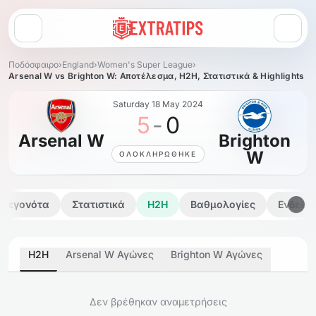
Άνοιγμα μενού
Ποδόσφαιρο
›
England
›
Women's Super League
›
Arsenal W vs Brighton W: Αποτέλεσμα, H2H, Στατιστικά & Highlights
Saturday 18 May 2024
5
-
0
Arsenal W
Brighton
W
ΟΛΟΚΛΗΡΏΘΗΚΕ
Γεγονότα
Στατιστικά
H2H
Βαθμολογίες
Ενδεκά
H2H
Arsenal W Αγώνες
Brighton W Αγώνες
Δεν βρέθηκαν αναμετρήσεις