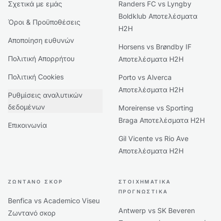
Σχετικά με εμάς
Randers FC vs Lyngby
Boldklub Αποτελέσματα
Όροι & Προϋποθέσεις
H2H
Αποποίηση ευθυνών
Horsens vs Brøndby IF
Πολιτική Απορρήτου
Αποτελέσματα H2H
Πολιτική Cookies
Porto vs Alverca
Αποτελέσματα H2H
Ρυθμίσεις αναλυτικών
δεδομένων
Moreirense vs Sporting
Braga Αποτελέσματα H2H
Επικοινωνία
Gil Vicente vs Rio Ave
Αποτελέσματα H2H
ΖΩΝΤΑΝΌ ΣΚΟΡ
ΣΤΟΙΧΗΜΑΤΙΚΆ
ΠΡΟΓΝΩΣΤΙΚΆ
Benfica vs Academico Viseu
Antwerp vs SK Beveren
Ζωντανό σκορ