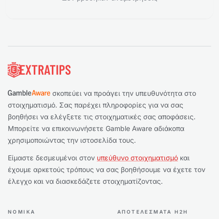
Υποσέλιδο
σκοπεύει να προάγει την υπευθυνότητα στο
στοιχηματισμό. Σας παρέχει πληροφορίες για να σας
βοηθήσει να ελέγξετε τις στοιχηματικές σας αποφάσεις.
Μπορείτε να επικοινωνήσετε Gamble Aware αδιάκοπα
χρησιμοποιώντας την ιστοσελίδα τους.
Είμαστε δεσμευμένοι στον
υπεύθυνο στοιχηματισμό
και
έχουμε αρκετούς τρόπους να σας βοηθήσουμε να έχετε τον
έλεγχο και να διασκεδάζετε στοιχηματίζοντας.
ΝΟΜΙΚΆ
ΑΠΟΤΕΛΈΣΜΑΤΑ H2H