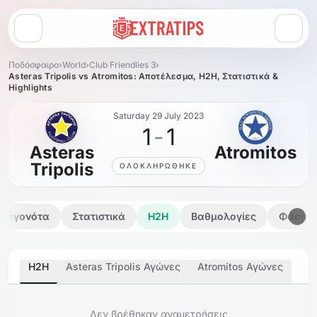
Άνοιγμα μενού
Ποδόσφαιρο
›
World
›
Club Friendlies 3
›
Asteras Tripolis vs Atromitos: Αποτέλεσμα, H2H, Στατιστικά &
Highlights
Saturday 29 July 2023
1
-
1
Asteras
Atromitos
Tripolis
ΟΛΟΚΛΗΡΏΘΗΚΕ
Γεγονότα
Στατιστικά
H2H
Βαθμολογίες
Φάση α
H2H
Asteras Tripolis Αγώνες
Atromitos Αγώνες
Δεν βρέθηκαν αναμετρήσεις