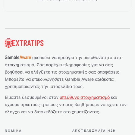
Υποσέλιδο
σκοπεύει να προάγει την υπευθυνότητα στο
στοιχηματισμό. Σας παρέχει πληροφορίες για να σας
βοηθήσει να ελέγξετε τις στοιχηματικές σας αποφάσεις.
Μπορείτε να επικοινωνήσετε Gamble Aware αδιάκοπα
χρησιμοποιώντας την ιστοσελίδα τους.
Είμαστε δεσμευμένοι στον
υπεύθυνο στοιχηματισμό
και
έχουμε αρκετούς τρόπους να σας βοηθήσουμε να έχετε τον
έλεγχο και να διασκεδάζετε στοιχηματίζοντας.
ΝΟΜΙΚΆ
ΑΠΟΤΕΛΈΣΜΑΤΑ H2H