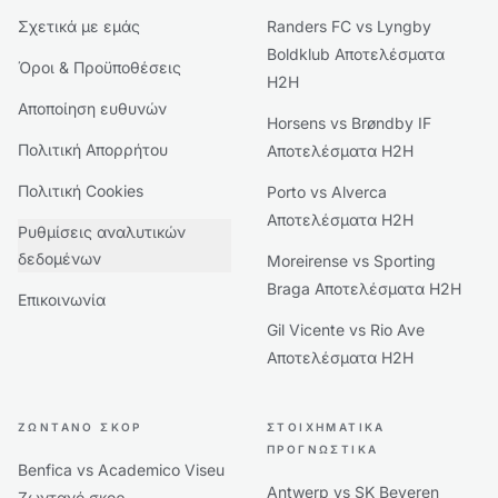
Σχετικά με εμάς
Randers FC vs Lyngby
Boldklub Αποτελέσματα
Όροι & Προϋποθέσεις
H2H
Αποποίηση ευθυνών
Horsens vs Brøndby IF
Πολιτική Απορρήτου
Αποτελέσματα H2H
Πολιτική Cookies
Porto vs Alverca
Αποτελέσματα H2H
Ρυθμίσεις αναλυτικών
δεδομένων
Moreirense vs Sporting
Braga Αποτελέσματα H2H
Επικοινωνία
Gil Vicente vs Rio Ave
Αποτελέσματα H2H
ΖΩΝΤΑΝΌ ΣΚΟΡ
ΣΤΟΙΧΗΜΑΤΙΚΆ
ΠΡΟΓΝΩΣΤΙΚΆ
Benfica vs Academico Viseu
Antwerp vs SK Beveren
Ζωντανό σκορ