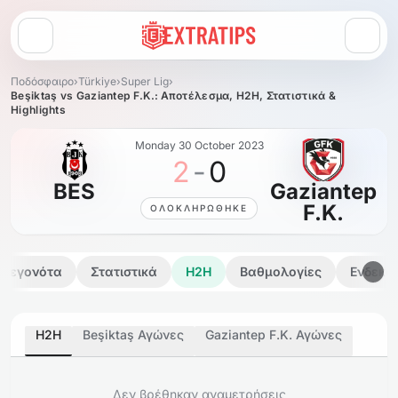
Άνοιγμα μενού
Ποδόσφαιρο
›
Türkiye
›
Super Lig
›
Beşiktaş vs Gaziantep F.K.: Αποτέλεσμα, H2H, Στατιστικά &
Highlights
Monday 30 October 2023
2
-
0
BES
Gaziantep
F.K.
ΟΛΟΚΛΗΡΏΘΗΚΕ
Γεγονότα
Στατιστικά
H2H
Βαθμολογίες
Ενδεκά
H2H
Beşiktaş Αγώνες
Gaziantep F.K. Αγώνες
Δεν βρέθηκαν αναμετρήσεις