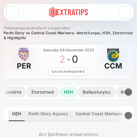
Άνοιγμα μενού
Ποδόσφαιρο
›
Australia
›
A-League Men
›
Perth Glory vs Central Coast Mariners: Αποτέλεσμα, H2H, Στατιστικά
& Highlights
Saturday 04 November 2023
2
-
0
PER
CCM
ΟΛΟΚΛΗΡΏΘΗΚΕ
Γεγονότα
Στατιστικά
H2H
Βαθμολογίες
Φάση α
H2H
Perth Glory Αγώνες
Central Coast Mariners Αγών
Δεν βρέθηκαν αναμετρήσεις