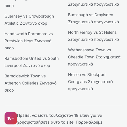
Στοιχηματικά προγνωστικά
σκορ
Burscough vs Droylsden
Guernsey vs Crowborough
Στοιχηματικά προγνωστικά
Athletic Ζωντανό σκορ
North Ferriby vs St Helens
Handsworth Parramore vs
Στοιχηματικά προγνωστικά
Prestwich Heys Ζωντανό
σκορ
Wythenshawe Town vs
Cheadle Town Στοιχηματικά
Ramsbottom United vs South
προγνωστικά
Liverpool Ζωντανό σκορ
Nelson vs Stockport
Barnoldswick Town vs
Georgians Στοιχηματικά
Atherton Collieries Ζωντανό
προγνωστικά
σκορ
Πρέπει να είστε τουλάχιστον 18 ετών για να
18+
χρησιμοποιήσετε αυτό το site.
Παρακαλούμε