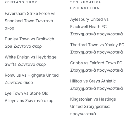
ΖΩΝΤΑΝΌ ΣΚΟΡ
ΣΤΟΙΧΗΜΑΤΙΚΆ
ΠΡΟΓΝΩΣΤΙΚΆ
Faversham Strike Force vs
Aylesbury United vs
Snodland Town Ζωντανό
Flackwell Heath FC
σκορ
Στοιχηματικά προγνωστικά
Dudley Town vs Droitwich
Thetford Town vs Yaxley FC
Spa Ζωντανό σκορ
Στοιχηματικά προγνωστικά
White Ensign vs Heybridge
Cribbs vs Fairford Town FC
Swifts Ζωντανό σκορ
Στοιχηματικά προγνωστικά
Romulus vs Highgate United
Hilltop vs Grays Athletic
Ζωντανό σκορ
Στοιχηματικά προγνωστικά
Lye Town vs Stone Old
Kingstonian vs Hastings
Alleynians Ζωντανό σκορ
United Στοιχηματικά
προγνωστικά