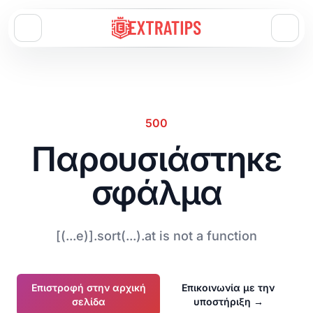
Άνοιγμα μενού
500
Παρουσιάστηκε
σφάλμα
[(...e)].sort(...).at is not a function
Επιστροφή στην αρχική
Επικοινωνία με την
σελίδα
υποστήριξη
→