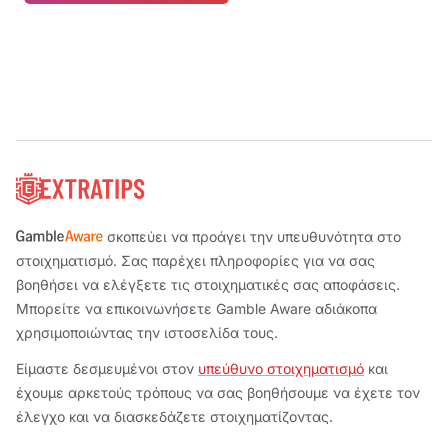
Υποσέλιδο
σκοπεύει να προάγει την υπευθυνότητα στο
στοιχηματισμό. Σας παρέχει πληροφορίες για να σας
βοηθήσει να ελέγξετε τις στοιχηματικές σας αποφάσεις.
Μπορείτε να επικοινωνήσετε Gamble Aware αδιάκοπα
χρησιμοποιώντας την ιστοσελίδα τους.
Είμαστε δεσμευμένοι στον
υπεύθυνο στοιχηματισμό
και
έχουμε αρκετούς τρόπους να σας βοηθήσουμε να έχετε τον
έλεγχο και να διασκεδάζετε στοιχηματίζοντας.