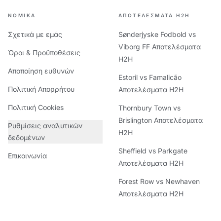
ΝΟΜΙΚΆ
ΑΠΟΤΕΛΈΣΜΑΤΑ H2H
Σχετικά με εμάς
Sønderjyske Fodbold vs
Viborg FF Αποτελέσματα
Όροι & Προϋποθέσεις
H2H
Αποποίηση ευθυνών
Estoril vs Famalicão
Πολιτική Απορρήτου
Αποτελέσματα H2H
Πολιτική Cookies
Thornbury Town vs
Brislington Αποτελέσματα
Ρυθμίσεις αναλυτικών
H2H
δεδομένων
Sheffield vs Parkgate
Επικοινωνία
Αποτελέσματα H2H
Forest Row vs Newhaven
Αποτελέσματα H2H