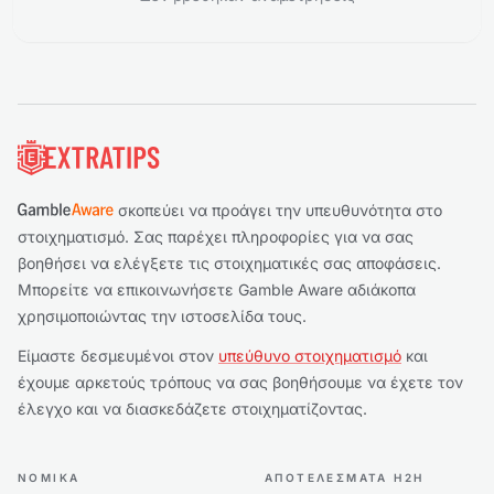
Υποσέλιδο
σκοπεύει να προάγει την υπευθυνότητα στο
στοιχηματισμό. Σας παρέχει πληροφορίες για να σας
βοηθήσει να ελέγξετε τις στοιχηματικές σας αποφάσεις.
Μπορείτε να επικοινωνήσετε Gamble Aware αδιάκοπα
χρησιμοποιώντας την ιστοσελίδα τους.
Είμαστε δεσμευμένοι στον
υπεύθυνο στοιχηματισμό
και
έχουμε αρκετούς τρόπους να σας βοηθήσουμε να έχετε τον
έλεγχο και να διασκεδάζετε στοιχηματίζοντας.
ΝΟΜΙΚΆ
ΑΠΟΤΕΛΈΣΜΑΤΑ H2H