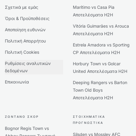
Σχετικά με εμάς
Marítimo vs Casa Pia
Αποτελέσματα H2H
Όροι & Προϋποθέσεις
Vitória Guimarães vs Arouca
Αποποίηση ευθυνών
Αποτελέσματα H2H
Πολιτική Απορρήτου
Estrela Amadora vs Sporting
Πολιτική Cookies
CP Αποτελέσματα H2H
Ρυθμίσεις αναλυτικών
Horbury Town vs Golcar
δεδομένων
United Αποτελέσματα H2H
Επικοινωνία
Deeping Rangers vs Barton
Town Old Boys
Αποτελέσματα H2H
ΖΩΝΤΑΝΌ ΣΚΟΡ
ΣΤΟΙΧΗΜΑΤΙΚΆ
ΠΡΟΓΝΩΣΤΙΚΆ
Bognor Regis Town vs
Silsden vs Mossley AFC
Abbey Rangers Ζωντανό