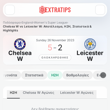
Άνοιγμα μενού
Ποδόσφαιρο
›
England
›
Women's Super League
›
Chelsea W vs Leicester W: Αποτέλεσμα, H2H, Στατιστικά &
Highlights
Sunday 26 November 2023
5
-
2
Chelsea
Leicester
W
W
ΟΛΟΚΛΗΡΏΘΗΚΕ
Γεγονότα
Στατιστικά
H2H
Βαθμολογίες
Ενδεκά
H2H
Chelsea W Αγώνες
Leicester W Αγώνες
Δεν βρέθηκαν αναμετρήσεις