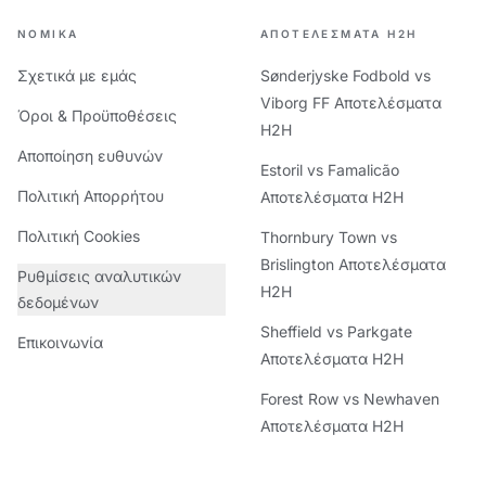
ΝΟΜΙΚΆ
ΑΠΟΤΕΛΈΣΜΑΤΑ H2H
Σχετικά με εμάς
Sønderjyske Fodbold vs
Viborg FF Αποτελέσματα
Όροι & Προϋποθέσεις
H2H
Αποποίηση ευθυνών
Estoril vs Famalicão
Πολιτική Απορρήτου
Αποτελέσματα H2H
Πολιτική Cookies
Thornbury Town vs
Brislington Αποτελέσματα
Ρυθμίσεις αναλυτικών
H2H
δεδομένων
Sheffield vs Parkgate
Επικοινωνία
Αποτελέσματα H2H
Forest Row vs Newhaven
Αποτελέσματα H2H