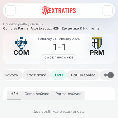
Άνοιγμα μενού
Ποδόσφαιρο
›
Italy
›
Serie B
›
Como vs Parma: Αποτέλεσμα, H2H, Στατιστικά & Highlights
Saturday 24 February 2024
1
-
1
COM
PRM
ΟΛΟΚΛΗΡΏΘΗΚΕ
Γεγονότα
Στατιστικά
H2H
Βαθμολογίες
Φάση α
H2H
Como Αγώνες
Parma Αγώνες
Δεν βρέθηκαν αναμετρήσεις