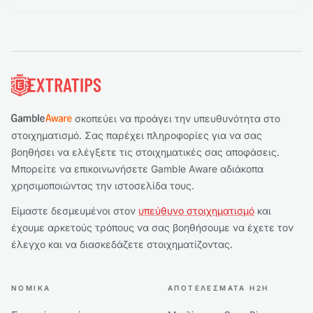
Υποσέλιδο
σκοπεύει να προάγει την υπευθυνότητα στο
στοιχηματισμό. Σας παρέχει πληροφορίες για να σας
βοηθήσει να ελέγξετε τις στοιχηματικές σας αποφάσεις.
Μπορείτε να επικοινωνήσετε Gamble Aware αδιάκοπα
χρησιμοποιώντας την ιστοσελίδα τους.
Είμαστε δεσμευμένοι στον
υπεύθυνο στοιχηματισμό
και
έχουμε αρκετούς τρόπους να σας βοηθήσουμε να έχετε τον
έλεγχο και να διασκεδάζετε στοιχηματίζοντας.
ΝΟΜΙΚΆ
ΑΠΟΤΕΛΈΣΜΑΤΑ H2H