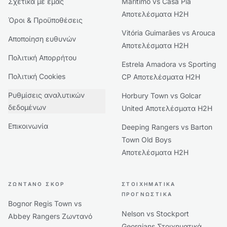
Σχετικά με εμάς
Marítimo vs Casa Pia
Αποτελέσματα H2H
Όροι & Προϋποθέσεις
Vitória Guimarães vs Arouca
Αποποίηση ευθυνών
Αποτελέσματα H2H
Πολιτική Απορρήτου
Estrela Amadora vs Sporting
Πολιτική Cookies
CP Αποτελέσματα H2H
Ρυθμίσεις αναλυτικών
Horbury Town vs Golcar
δεδομένων
United Αποτελέσματα H2H
Επικοινωνία
Deeping Rangers vs Barton
Town Old Boys
Αποτελέσματα H2H
ΖΩΝΤΑΝΌ ΣΚΟΡ
ΣΤΟΙΧΗΜΑΤΙΚΆ
ΠΡΟΓΝΩΣΤΙΚΆ
Bognor Regis Town vs
Nelson vs Stockport
Abbey Rangers Ζωντανό
Georgians Στοιχηματικά