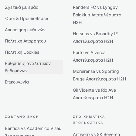
Σχετικά με εμάς
Randers FC vs Lyngby
Boldklub Αποτελέσματα
Όροι & Προϋποθέσεις
H2H
Αποποίηση ευθυνών
Horsens vs Brøndby IF
Πολιτική Απορρήτου
Αποτελέσματα H2H
Πολιτική Cookies
Porto vs Alverca
Αποτελέσματα H2H
Ρυθμίσεις αναλυτικών
δεδομένων
Moreirense vs Sporting
Braga Αποτελέσματα H2H
Επικοινωνία
Gil Vicente vs Rio Ave
Αποτελέσματα H2H
ΖΩΝΤΑΝΌ ΣΚΟΡ
ΣΤΟΙΧΗΜΑΤΙΚΆ
ΠΡΟΓΝΩΣΤΙΚΆ
Benfica vs Academico Viseu
Antwerp vs SK Beveren
Ζωντανό σκορ