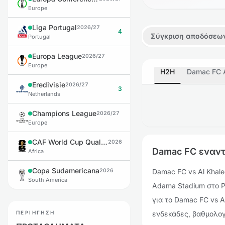
Europe
Liga Portugal
2026/27
4
Σύγκριση αποδόσεω
Portugal
Europa League
2026/27
Europe
H2H
Damac FC 
Eredivisie
2026/27
3
Netherlands
Champions League
2026/27
Europe
CAF World Cup Qualifiers
2026
Damac FC εναντ
Africa
Copa Sudamericana
2026
Damac FC vs Al Khalee
South America
Adama Stadium στο Pr
για το Damac FC vs A
ΠΕΡΙΉΓΗΣΗ
ενδεκάδες, βαθμολογ