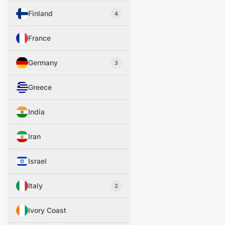
Finland
4
France
Germany
3
Greece
India
Iran
Israel
Italy
2
Ivory Coast