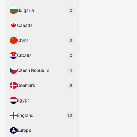
Bulgaria
2
Canada
China
3
Croatia
2
Czech Republic
4
Denmark
6
Egypt
England
10
Europe