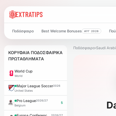
Ποδόσφαιρο
Best Welcome Bonuses
Πού
ΑΥΓ 2026
Ποδόσφαιρο
›
Saudi Arab
ΚΟΡΥΦΑΙΑ ΠΟΔΟΣΦΑΙΡΙΚΑ
ΠΡΩΤΑΘΛΗΜΑΤΑ
World Cup
World
Major League Soccer
2026
United States
Pro League
2026/27
D
5
Belgium
Europa Conference League
2026/27