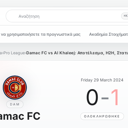
Αναζήτηση
⌘
K
 να χρησιμοποιήσετε τα προγνωστικά μας
Ακαδημία Στοιχήμα
ia
›
Pro League
›
Damac FC vs Al Khaleej: Αποτέλεσμα, H2H, Στατι
Friday 29 March 2024
0
-
1
DAM
amac FC
ΟΛΟΚΛΗΡΏΘΗΚΕ