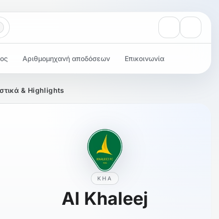
Προβολή ειδοπ
Ρυθμίσε
τος
Αριθμομηχανή αποδόσεων
Επικοινωνία
στικά & Highlights
KHA
Al Khaleej