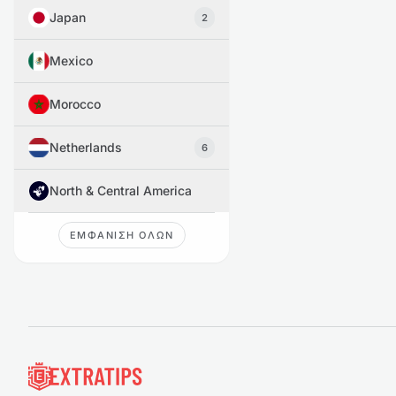
Japan
2
Mexico
Morocco
Netherlands
6
North & Central America
ΕΜΦΆΝΙΣΗ ΌΛΩΝ
Υποσέλιδο