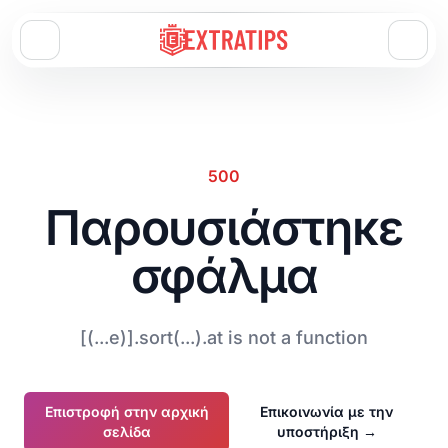
Άνοιγμα μενού
500
Παρουσιάστηκε
σφάλμα
[(...e)].sort(...).at is not a function
Επιστροφή στην αρχική
Επικοινωνία με την
σελίδα
υποστήριξη
→