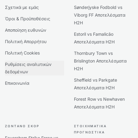
Σχετικά με εμάς
Sønderjyske Fodbold vs
Viborg FF Αποτελέσματα
Όροι & Προϋποθέσεις
H2H
Αποποίηση ευθυνών
Estoril vs Famalicão
Πολιτική Απορρήτου
Αποτελέσματα H2H
Πολιτική Cookies
Thornbury Town vs
Brislington Αποτελέσματα
Ρυθμίσεις αναλυτικών
H2H
δεδομένων
Sheffield vs Parkgate
Επικοινωνία
Αποτελέσματα H2H
Forest Row vs Newhaven
Αποτελέσματα H2H
ΖΩΝΤΑΝΌ ΣΚΟΡ
ΣΤΟΙΧΗΜΑΤΙΚΆ
ΠΡΟΓΝΩΣΤΙΚΆ
Faversham Strike Force vs