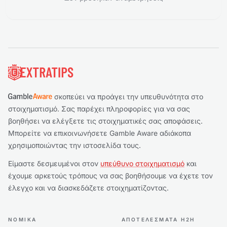
Υποσέλιδο
σκοπεύει να προάγει την υπευθυνότητα στο
στοιχηματισμό. Σας παρέχει πληροφορίες για να σας
βοηθήσει να ελέγξετε τις στοιχηματικές σας αποφάσεις.
Μπορείτε να επικοινωνήσετε Gamble Aware αδιάκοπα
χρησιμοποιώντας την ιστοσελίδα τους.
Είμαστε δεσμευμένοι στον
υπεύθυνο στοιχηματισμό
και
έχουμε αρκετούς τρόπους να σας βοηθήσουμε να έχετε τον
έλεγχο και να διασκεδάζετε στοιχηματίζοντας.
ΝΟΜΙΚΆ
ΑΠΟΤΕΛΈΣΜΑΤΑ H2H