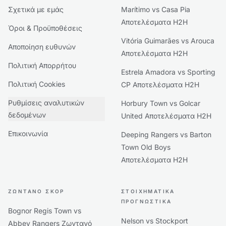
Σχετικά με εμάς
Marítimo vs Casa Pia
Αποτελέσματα H2H
Όροι & Προϋποθέσεις
Vitória Guimarães vs Arouca
Αποποίηση ευθυνών
Αποτελέσματα H2H
Πολιτική Απορρήτου
Estrela Amadora vs Sporting
Πολιτική Cookies
CP Αποτελέσματα H2H
Ρυθμίσεις αναλυτικών
Horbury Town vs Golcar
δεδομένων
United Αποτελέσματα H2H
Επικοινωνία
Deeping Rangers vs Barton
Town Old Boys
Αποτελέσματα H2H
ΖΩΝΤΑΝΌ ΣΚΟΡ
ΣΤΟΙΧΗΜΑΤΙΚΆ
ΠΡΟΓΝΩΣΤΙΚΆ
Bognor Regis Town vs
Nelson vs Stockport
Abbey Rangers Ζωντανό