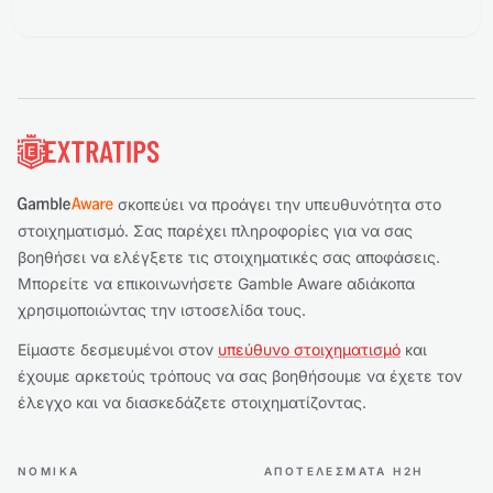
Υποσέλιδο
σκοπεύει να προάγει την υπευθυνότητα στο
στοιχηματισμό. Σας παρέχει πληροφορίες για να σας
βοηθήσει να ελέγξετε τις στοιχηματικές σας αποφάσεις.
Μπορείτε να επικοινωνήσετε Gamble Aware αδιάκοπα
χρησιμοποιώντας την ιστοσελίδα τους.
Είμαστε δεσμευμένοι στον
υπεύθυνο στοιχηματισμό
και
έχουμε αρκετούς τρόπους να σας βοηθήσουμε να έχετε τον
έλεγχο και να διασκεδάζετε στοιχηματίζοντας.
ΝΟΜΙΚΆ
ΑΠΟΤΕΛΈΣΜΑΤΑ H2H