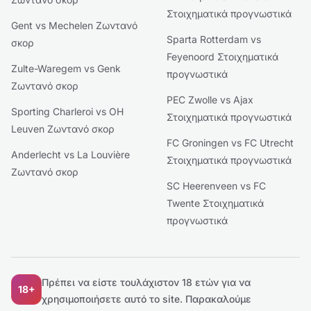
Στοιχηματικά προγνωστικά
Gent vs Mechelen Ζωντανό
Sparta Rotterdam vs
σκορ
Feyenoord Στοιχηματικά
Zulte-Waregem vs Genk
προγνωστικά
Ζωντανό σκορ
PEC Zwolle vs Ajax
Sporting Charleroi vs OH
Στοιχηματικά προγνωστικά
Leuven Ζωντανό σκορ
FC Groningen vs FC Utrecht
Anderlecht vs La Louvière
Στοιχηματικά προγνωστικά
Ζωντανό σκορ
SC Heerenveen vs FC
Twente Στοιχηματικά
προγνωστικά
Πρέπει να είστε τουλάχιστον 18 ετών για να
18+
χρησιμοποιήσετε αυτό το site.
Παρακαλούμε