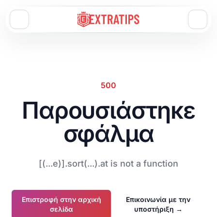
Άνοιγμα μενού
500
Παρουσιάστηκε
σφάλμα
[(...e)].sort(...).at is not a function
Επιστροφή στην αρχική
Επικοινωνία με την
σελίδα
υποστήριξη
→