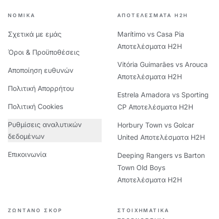
ΝΟΜΙΚΆ
ΑΠΟΤΕΛΈΣΜΑΤΑ H2H
Σχετικά με εμάς
Marítimo vs Casa Pia
Αποτελέσματα H2H
Όροι & Προϋποθέσεις
Vitória Guimarães vs Arouca
Αποποίηση ευθυνών
Αποτελέσματα H2H
Πολιτική Απορρήτου
Estrela Amadora vs Sporting
Πολιτική Cookies
CP Αποτελέσματα H2H
Ρυθμίσεις αναλυτικών
Horbury Town vs Golcar
δεδομένων
United Αποτελέσματα H2H
Επικοινωνία
Deeping Rangers vs Barton
Town Old Boys
Αποτελέσματα H2H
ΖΩΝΤΑΝΌ ΣΚΟΡ
ΣΤΟΙΧΗΜΑΤΙΚΆ