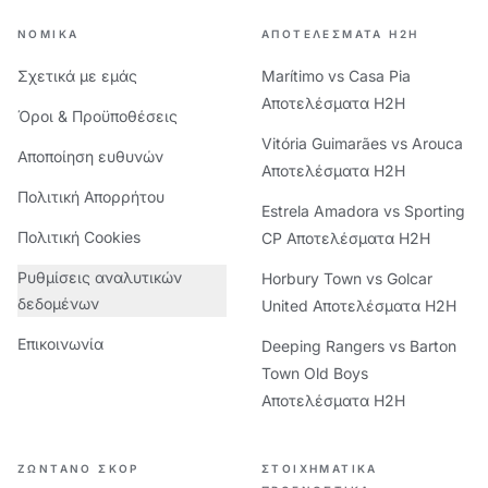
ΝΟΜΙΚΆ
ΑΠΟΤΕΛΈΣΜΑΤΑ H2H
Σχετικά με εμάς
Marítimo vs Casa Pia
Αποτελέσματα H2H
Όροι & Προϋποθέσεις
Vitória Guimarães vs Arouca
Αποποίηση ευθυνών
Αποτελέσματα H2H
Πολιτική Απορρήτου
Estrela Amadora vs Sporting
Πολιτική Cookies
CP Αποτελέσματα H2H
Ρυθμίσεις αναλυτικών
Horbury Town vs Golcar
δεδομένων
United Αποτελέσματα H2H
Επικοινωνία
Deeping Rangers vs Barton
Town Old Boys
Αποτελέσματα H2H
ΖΩΝΤΑΝΌ ΣΚΟΡ
ΣΤΟΙΧΗΜΑΤΙΚΆ