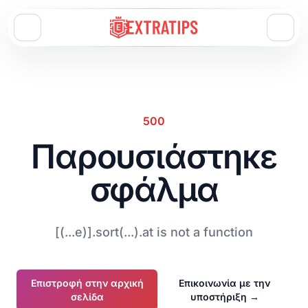
Άνοιγμα μενού
500
Παρουσιάστηκε
σφάλμα
[(...e)].sort(...).at is not a function
Επιστροφή στην αρχική
Επικοινωνία με την
σελίδα
υποστήριξη
→