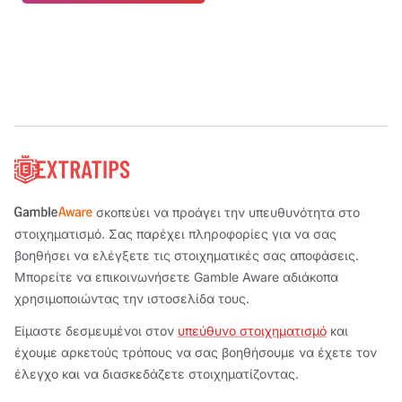
Υποσέλιδο
σκοπεύει να προάγει την υπευθυνότητα στο
στοιχηματισμό. Σας παρέχει πληροφορίες για να σας
βοηθήσει να ελέγξετε τις στοιχηματικές σας αποφάσεις.
Μπορείτε να επικοινωνήσετε Gamble Aware αδιάκοπα
χρησιμοποιώντας την ιστοσελίδα τους.
Είμαστε δεσμευμένοι στον
υπεύθυνο στοιχηματισμό
και
έχουμε αρκετούς τρόπους να σας βοηθήσουμε να έχετε τον
έλεγχο και να διασκεδάζετε στοιχηματίζοντας.