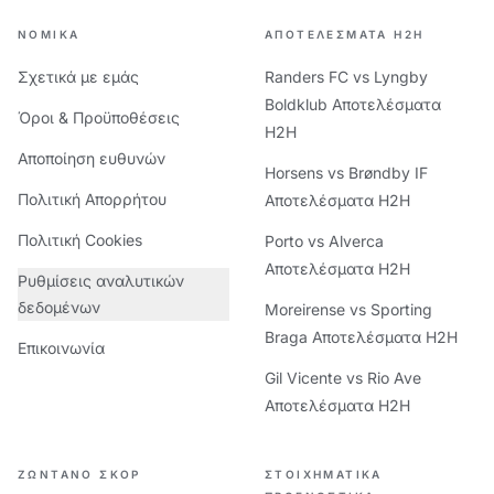
ΝΟΜΙΚΆ
ΑΠΟΤΕΛΈΣΜΑΤΑ H2H
Σχετικά με εμάς
Randers FC vs Lyngby
Boldklub Αποτελέσματα
Όροι & Προϋποθέσεις
H2H
Αποποίηση ευθυνών
Horsens vs Brøndby IF
Πολιτική Απορρήτου
Αποτελέσματα H2H
Πολιτική Cookies
Porto vs Alverca
Αποτελέσματα H2H
Ρυθμίσεις αναλυτικών
δεδομένων
Moreirense vs Sporting
Braga Αποτελέσματα H2H
Επικοινωνία
Gil Vicente vs Rio Ave
Αποτελέσματα H2H
ΖΩΝΤΑΝΌ ΣΚΟΡ
ΣΤΟΙΧΗΜΑΤΙΚΆ