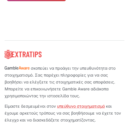
Υποσέλιδο
σκοπεύει να προάγει την υπευθυνότητα στο
στοιχηματισμό. Σας παρέχει πληροφορίες για να σας
βοηθήσει να ελέγξετε τις στοιχηματικές σας αποφάσεις.
Μπορείτε να επικοινωνήσετε Gamble Aware αδιάκοπα
χρησιμοποιώντας την ιστοσελίδα τους.
Είμαστε δεσμευμένοι στον
υπεύθυνο στοιχηματισμό
και
έχουμε αρκετούς τρόπους να σας βοηθήσουμε να έχετε τον
έλεγχο και να διασκεδάζετε στοιχηματίζοντας.