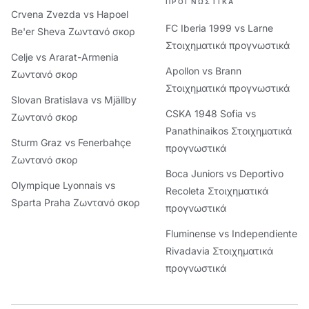
ΠΡΟΓΝΩΣΤΙΚΆ
Crvena Zvezda vs Hapoel
FC Iberia 1999 vs Larne
Be'er Sheva Ζωντανό σκορ
Στοιχηματικά προγνωστικά
Celje vs Ararat-Armenia
Apollon vs Brann
Ζωντανό σκορ
Στοιχηματικά προγνωστικά
Slovan Bratislava vs Mjällby
CSKA 1948 Sofia vs
Ζωντανό σκορ
Panathinaikos Στοιχηματικά
Sturm Graz vs Fenerbahçe
προγνωστικά
Ζωντανό σκορ
Boca Juniors vs Deportivo
Olympique Lyonnais vs
Recoleta Στοιχηματικά
Sparta Praha Ζωντανό σκορ
προγνωστικά
Fluminense vs Independiente
Rivadavia Στοιχηματικά
προγνωστικά