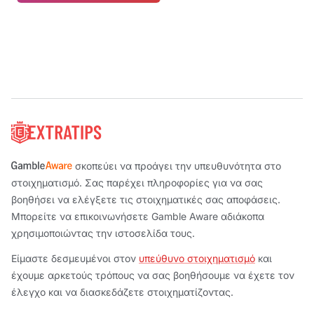
Υποσέλιδο
σκοπεύει να προάγει την υπευθυνότητα στο
στοιχηματισμό. Σας παρέχει πληροφορίες για να σας
βοηθήσει να ελέγξετε τις στοιχηματικές σας αποφάσεις.
Μπορείτε να επικοινωνήσετε Gamble Aware αδιάκοπα
χρησιμοποιώντας την ιστοσελίδα τους.
Είμαστε δεσμευμένοι στον
υπεύθυνο στοιχηματισμό
και
έχουμε αρκετούς τρόπους να σας βοηθήσουμε να έχετε τον
έλεγχο και να διασκεδάζετε στοιχηματίζοντας.