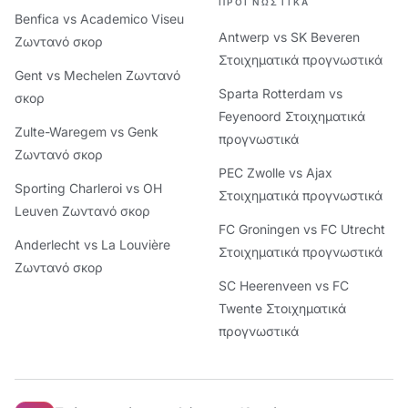
ΠΡΟΓΝΩΣΤΙΚΆ
Benfica vs Academico Viseu
Antwerp vs SK Beveren
Ζωντανό σκορ
Στοιχηματικά προγνωστικά
Gent vs Mechelen Ζωντανό
Sparta Rotterdam vs
σκορ
Feyenoord Στοιχηματικά
Zulte-Waregem vs Genk
προγνωστικά
Ζωντανό σκορ
PEC Zwolle vs Ajax
Sporting Charleroi vs OH
Στοιχηματικά προγνωστικά
Leuven Ζωντανό σκορ
FC Groningen vs FC Utrecht
Anderlecht vs La Louvière
Στοιχηματικά προγνωστικά
Ζωντανό σκορ
SC Heerenveen vs FC
Twente Στοιχηματικά
προγνωστικά