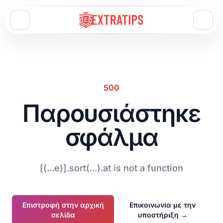
Άνοιγμα μενού
500
Παρουσιάστηκε
σφάλμα
[(...e)].sort(...).at is not a function
Επιστροφή στην αρχική
Επικοινωνία με την
σελίδα
υποστήριξη
→