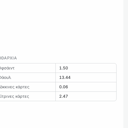
ΙΘΑΡΧΊΑ
Οφσάιντ
1.50
Φάουλ
13.44
Κόκκινες κάρτες
0.06
Κίτρινες κάρτες
2.47