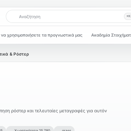
Αναζήτηση
⌘
K
 να χρησιμοποιήσετε τα προγνωστικά μας
Ακαδημία Στοιχήμα
τικά & Ρόστερ
πηση ρόστερ και τελευταίες μεταγραφές για αυτόν
25
Χωρητικότητα 25,780
grass