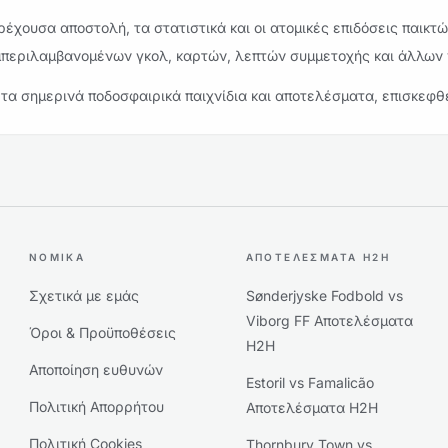
ρέχουσα αποστολή, τα στατιστικά και οι ατομικές επιδόσεις παικτώ
περιλαμβανομένων γκολ, καρτών, λεπτών συμμετοχής και άλλων γ
 τα σημερινά ποδοσφαιρικά παιχνίδια και αποτελέσματα, επισκεφθε
ΝΟΜΙΚΆ
ΑΠΟΤΕΛΈΣΜΑΤΑ H2H
Σχετικά με εμάς
Sønderjyske Fodbold vs
Viborg FF Αποτελέσματα
Όροι & Προϋποθέσεις
H2H
Αποποίηση ευθυνών
Estoril vs Famalicão
Πολιτική Απορρήτου
Αποτελέσματα H2H
Πολιτική Cookies
Thornbury Town vs