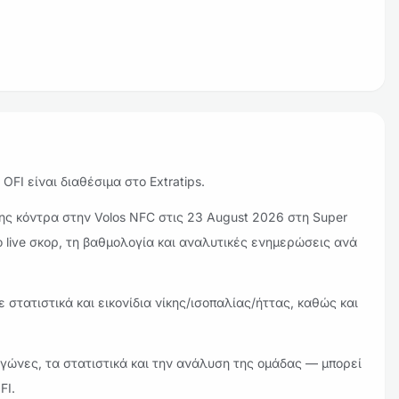
FI είναι διαθέσιμα στο Extratips.
ης κόντρα στην Volos NFC στις 23 August 2026 στη Super
 live σκορ, τη βαθμολογία και αναλυτικές ενημερώσεις ανά
στατιστικά και εικονίδια νίκης/ισοπαλίας/ήττας, καθώς και
γώνες, τα στατιστικά και την ανάλυση της ομάδας — μπορεί
FI.