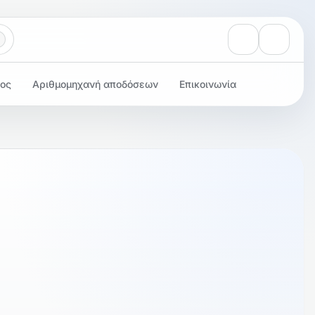
Προβολή ειδοπ
Ρυθμίσε
τος
Αριθμομηχανή αποδόσεων
Επικοινωνία