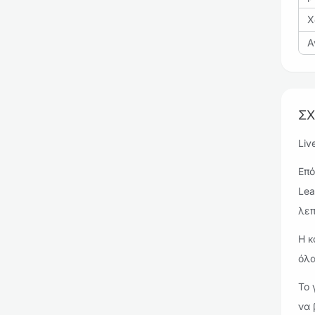
Χ
Α
ΣΧ
Liv
Επό
Lea
λεπ
Η κ
όλα
Το 
να 