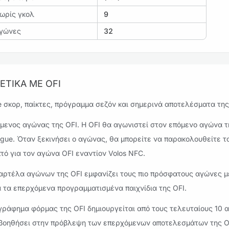
ωρίς γκολ
9
γώνες
32
ΕΤΙΚΆ ΜΕ OFI
e σκορ, παίκτες, πρόγραμμα σεζόν και σημερινά αποτελέσματα της O
μενος αγώνας της OFI. Η OFI θα αγωνιστεί στον επόμενο αγώνα τ
gue. Όταν ξεκινήσει ο αγώνας, θα μπορείτε να παρακολουθείτε το
τό για τον αγώνα OFI εναντίον Volos NFC.
αρτέλα αγώνων της OFI εμφανίζει τους πιο πρόσφατους αγώνες με 
 τα επερχόμενα προγραμματισμένα παιχνίδια της OFI.
γράφημα φόρμας της OFI δημιουργείται από τους τελευταίους 10 α
βοηθήσει στην πρόβλεψη των επερχόμενων αποτελεσμάτων της O