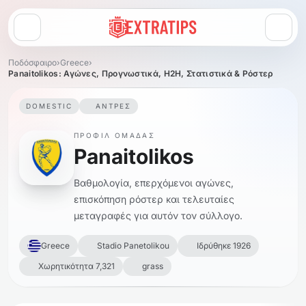
Άνοιγμα μενού
Ποδόσφαιρο
›
Greece
›
Panaitolikos: Αγώνες, Προγνωστικά, H2H, Στατιστικά & Ρόστερ
DOMESTIC
ΆΝΤΡΕΣ
ΠΡΟΦΊΛ ΟΜΆΔΑΣ
Panaitolikos
Βαθμολογία, επερχόμενοι αγώνες,
επισκόπηση ρόστερ και τελευταίες
μεταγραφές για αυτόν τον σύλλογο.
Greece
Stadio Panetolikou
Ιδρύθηκε 1926
Χωρητικότητα 7,321
grass