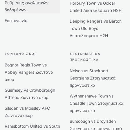
Ρυθμίσεις αναλυτικών
Horbury Town vs Golcar
δεδομένων
United Αποτελέσματα H2H
Επικοινωνία
Deeping Rangers vs Barton
Town Old Boys
Αποτελέσματα H2H
ΖΩΝΤΑΝΌ ΣΚΟΡ
ΣΤΟΙΧΗΜΑΤΙΚΆ
ΠΡΟΓΝΩΣΤΙΚΆ
Bognor Regis Town vs
Nelson vs Stockport
Abbey Rangers Ζωντανό
Georgians Στοιχηματικά
σκορ
προγνωστικά
Guernsey vs Crowborough
Wythenshawe Town vs
Athletic Ζωντανό σκορ
Cheadle Town Στοιχηματικά
Silsden vs Mossley AFC
προγνωστικά
Ζωντανό σκορ
Burscough vs Droylsden
Ramsbottom United vs South
Στοιχηματικά προγνωστικά