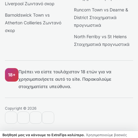
Liverpool Ζωντανό σκορ
Runcorn Town vs Dearne &
Barnoldswick Town vs
District Στοιχηματικά
Atherton Collieries Ζωντανό
προγνωστικά
σκορ
North Ferriby vs St Helens
Στοιχηματικά προγνωστικά
Πρέπει να είστε τουλάχιστον 18 ετών για να
18+
χρησιμοποιήσετε αυτό το site.
Παρακαλούμε
στοιχηματίστε υπεύθυνα.
Copyright © 2026
contact@extratips.com
youtube
twitter
reddit
Βοήθησέ μας να κάνουμε το ExtraTips καλύτερο.
Χρησιμοποιούμε βασικές