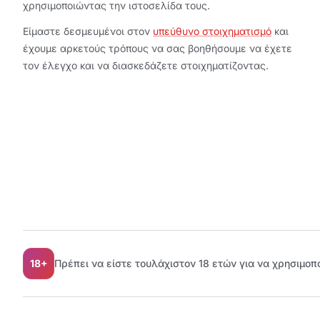
χρησιμοποιώντας την ιστοσελίδα τους.
Είμαστε δεσμευμένοι στον
υπεύθυνο στοιχηματισμό
και
έχουμε αρκετούς τρόπους να σας βοηθήσουμε να έχετε
τον έλεγχο και να διασκεδάζετε στοιχηματίζοντας.
18+
Πρέπει να είστε τουλάχιστον 18 ετών για να χρησιμοπο