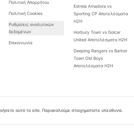
Πολιτική Απορρήτου
Estrela Amadora vs
Πολιτική Cookies
Sporting CP Αποτελέσματα
H2H
Ρυθμίσεις αναλυτικών
δεδομένων
Horbury Town vs Golcar
United Αποτελέσματα H2H
Επικοινωνία
Deeping Rangers vs Barton
Town Old Boys
Αποτελέσματα H2H
ιήσετε αυτό το site.
Παρακαλούμε στοιχηματίστε υπεύθυνα.