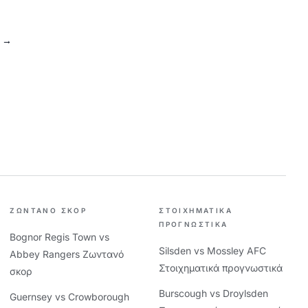
η
→
ΖΩΝΤΑΝΌ ΣΚΟΡ
ΣΤΟΙΧΗΜΑΤΙΚΆ
ΠΡΟΓΝΩΣΤΙΚΆ
Bognor Regis Town vs
Silsden vs Mossley AFC
Abbey Rangers Ζωντανό
Στοιχηματικά προγνωστικά
σκορ
Burscough vs Droylsden
Guernsey vs Crowborough