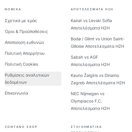
ΝΟΜΙΚΆ
ΑΠΟΤΕΛΈΣΜΑΤΑ H2H
Σχετικά με εμάς
Kairat vs Levski Sofia
Αποτελέσματα H2H
Όροι & Προϋποθέσεις
Bodø / Glimt vs Union Saint-
Αποποίηση ευθυνών
Gilloise Αποτελέσματα H2H
Πολιτική Απορρήτου
Sabah vs AGF
Πολιτική Cookies
Αποτελέσματα H2H
Ρυθμίσεις αναλυτικών
Kauno Žalgiris vs Dinamo
δεδομένων
Zagreb Αποτελέσματα H2H
Επικοινωνία
NEC Nijmegen vs
Olympiacos F.C.
Αποτελέσματα H2H
ΖΩΝΤΑΝΌ ΣΚΟΡ
ΣΤΟΙΧΗΜΑΤΙΚΆ