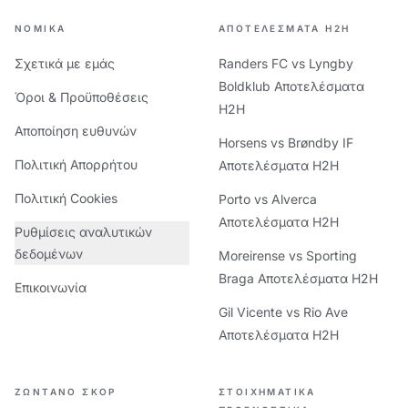
ΝΟΜΙΚΆ
ΑΠΟΤΕΛΈΣΜΑΤΑ H2H
Σχετικά με εμάς
Randers FC vs Lyngby
Boldklub Αποτελέσματα
Όροι & Προϋποθέσεις
H2H
Αποποίηση ευθυνών
Horsens vs Brøndby IF
Πολιτική Απορρήτου
Αποτελέσματα H2H
Πολιτική Cookies
Porto vs Alverca
Αποτελέσματα H2H
Ρυθμίσεις αναλυτικών
δεδομένων
Moreirense vs Sporting
Braga Αποτελέσματα H2H
Επικοινωνία
Gil Vicente vs Rio Ave
Αποτελέσματα H2H
ΖΩΝΤΑΝΌ ΣΚΟΡ
ΣΤΟΙΧΗΜΑΤΙΚΆ