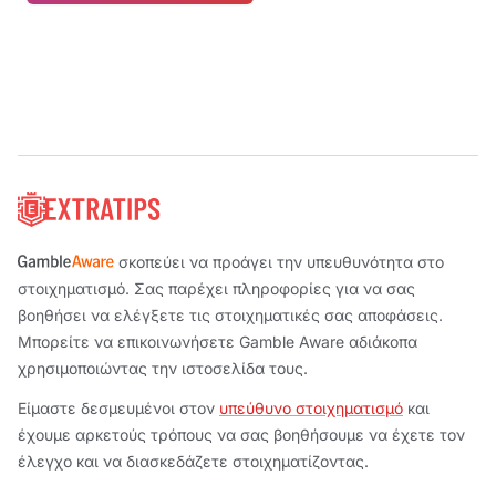
Υποσέλιδο
σκοπεύει να προάγει την υπευθυνότητα στο
στοιχηματισμό. Σας παρέχει πληροφορίες για να σας
βοηθήσει να ελέγξετε τις στοιχηματικές σας αποφάσεις.
Μπορείτε να επικοινωνήσετε Gamble Aware αδιάκοπα
χρησιμοποιώντας την ιστοσελίδα τους.
Είμαστε δεσμευμένοι στον
υπεύθυνο στοιχηματισμό
και
έχουμε αρκετούς τρόπους να σας βοηθήσουμε να έχετε τον
έλεγχο και να διασκεδάζετε στοιχηματίζοντας.