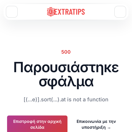
Άνοιγμα μενού
500
Παρουσιάστηκε
σφάλμα
[(...e)].sort(...).at is not a function
Επιστροφή στην αρχική
Επικοινωνία με την
σελίδα
υποστήριξη
→