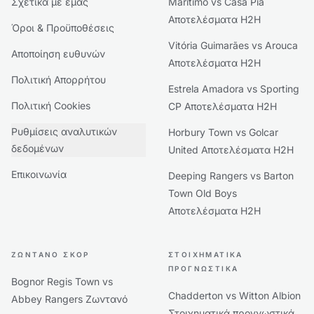
Σχετικά με εμάς
Marítimo vs Casa Pia
Αποτελέσματα H2H
Όροι & Προϋποθέσεις
Vitória Guimarães vs Arouca
Αποποίηση ευθυνών
Αποτελέσματα H2H
Πολιτική Απορρήτου
Estrela Amadora vs Sporting
Πολιτική Cookies
CP Αποτελέσματα H2H
Ρυθμίσεις αναλυτικών
Horbury Town vs Golcar
δεδομένων
United Αποτελέσματα H2H
Επικοινωνία
Deeping Rangers vs Barton
Town Old Boys
Αποτελέσματα H2H
ΖΩΝΤΑΝΌ ΣΚΟΡ
ΣΤΟΙΧΗΜΑΤΙΚΆ
ΠΡΟΓΝΩΣΤΙΚΆ
Bognor Regis Town vs
Chadderton vs Witton Albion
Abbey Rangers Ζωντανό
Στοιχηματικά προγνωστικά