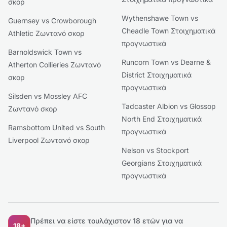
σκορ
Wythenshawe Town vs
Guernsey vs Crowborough
Cheadle Town Στοιχηματικά
Athletic Ζωντανό σκορ
προγνωστικά
Barnoldswick Town vs
Runcorn Town vs Dearne &
Atherton Collieries Ζωντανό
District Στοιχηματικά
σκορ
προγνωστικά
Silsden vs Mossley AFC
Tadcaster Albion vs Glossop
Ζωντανό σκορ
North End Στοιχηματικά
Ramsbottom United vs South
προγνωστικά
Liverpool Ζωντανό σκορ
Nelson vs Stockport
Georgians Στοιχηματικά
προγνωστικά
Πρέπει να είστε τουλάχιστον 18 ετών για να
18+