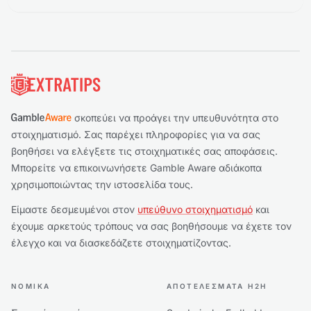
Υποσέλιδο
σκοπεύει να προάγει την υπευθυνότητα στο
στοιχηματισμό. Σας παρέχει πληροφορίες για να σας
βοηθήσει να ελέγξετε τις στοιχηματικές σας αποφάσεις.
Μπορείτε να επικοινωνήσετε Gamble Aware αδιάκοπα
χρησιμοποιώντας την ιστοσελίδα τους.
Είμαστε δεσμευμένοι στον
υπεύθυνο στοιχηματισμό
και
έχουμε αρκετούς τρόπους να σας βοηθήσουμε να έχετε τον
έλεγχο και να διασκεδάζετε στοιχηματίζοντας.
ΝΟΜΙΚΆ
ΑΠΟΤΕΛΈΣΜΑΤΑ H2H