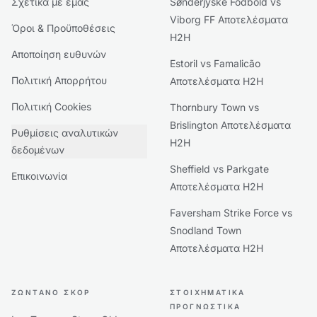
Σχετικά με εμάς
Sønderjyske Fodbold vs
Viborg FF Αποτελέσματα
Όροι & Προϋποθέσεις
H2H
Αποποίηση ευθυνών
Estoril vs Famalicão
Πολιτική Απορρήτου
Αποτελέσματα H2H
Πολιτική Cookies
Thornbury Town vs
Brislington Αποτελέσματα
Ρυθμίσεις αναλυτικών
H2H
δεδομένων
Sheffield vs Parkgate
Επικοινωνία
Αποτελέσματα H2H
Faversham Strike Force vs
Snodland Town
Αποτελέσματα H2H
ΖΩΝΤΑΝΌ ΣΚΟΡ
ΣΤΟΙΧΗΜΑΤΙΚΆ
ΠΡΟΓΝΩΣΤΙΚΆ