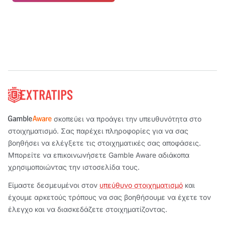
Υποσέλιδο
σκοπεύει να προάγει την υπευθυνότητα στο
στοιχηματισμό. Σας παρέχει πληροφορίες για να σας
βοηθήσει να ελέγξετε τις στοιχηματικές σας αποφάσεις.
Μπορείτε να επικοινωνήσετε Gamble Aware αδιάκοπα
χρησιμοποιώντας την ιστοσελίδα τους.
Είμαστε δεσμευμένοι στον
υπεύθυνο στοιχηματισμό
και
έχουμε αρκετούς τρόπους να σας βοηθήσουμε να έχετε τον
έλεγχο και να διασκεδάζετε στοιχηματίζοντας.