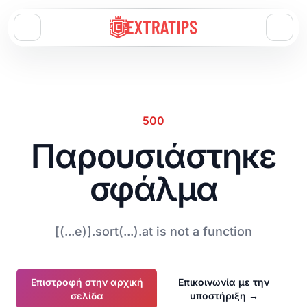
Άνοιγμα μενού
500
Παρουσιάστηκε
σφάλμα
[(...e)].sort(...).at is not a function
Επιστροφή στην αρχική
Επικοινωνία με την
σελίδα
υποστήριξη
→