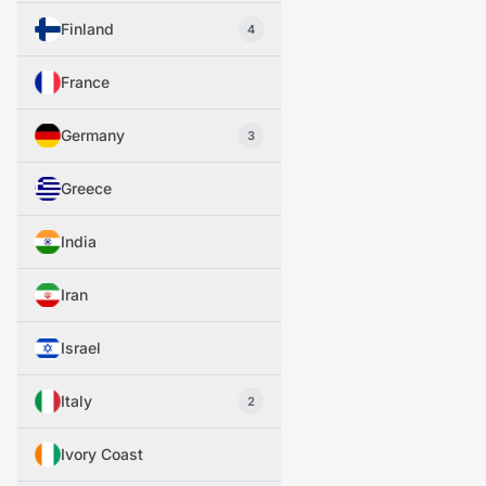
Finland
4
France
Germany
3
Greece
India
Iran
Israel
Italy
2
Ivory Coast