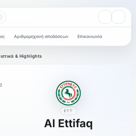
Προβολή ειδοπ
Ρυθμίσε
τος
Αριθμομηχανή αποδόσεων
Επικοινωνία
ιστικά & Highlights
3
ETT
Al Ettifaq