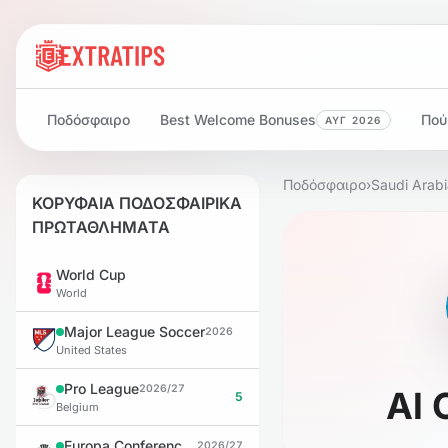
Ποδόσφαιρο
Best Welcome Bonuses
Πού
ΑΥΓ 2026
Ποδόσφαιρο
›
Saudi Arab
ΚΟΡΥΦΑΙΑ ΠΟΔΟΣΦΑΙΡΙΚΑ
ΠΡΩΤΑΘΛΗΜΑΤΑ
World Cup
World
Major League Soccer
2026
United States
Pro League
2026/27
Al
5
Belgium
Europa Conference League
2026/27