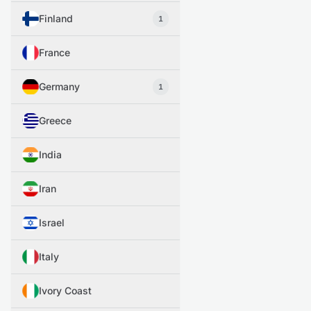
Finland
1
France
Germany
1
Greece
India
Iran
Israel
Italy
Ivory Coast