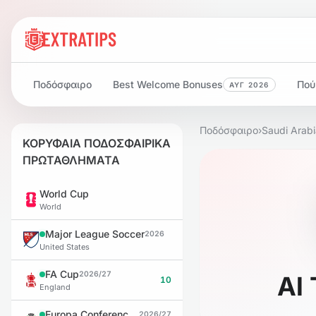
Ποδόσφαιρο
Best Welcome Bonuses
Πού
ΑΥΓ 2026
Ποδόσφαιρο
›
Saudi Arab
ΚΟΡΥΦΑΙΑ ΠΟΔΟΣΦΑΙΡΙΚΑ
ΠΡΩΤΑΘΛΗΜΑΤΑ
World Cup
World
Major League Soccer
2026
United States
FA Cup
2026/27
Al
10
England
Europa Conference League
2026/27