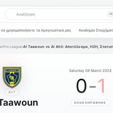
Αναζήτηση
⌘
K
 να χρησιμοποιήσετε τα προγνωστικά μας
Ακαδημία Στοιχήμα
ia
›
Pro League
›
Al Taawoun vs Al Ahli: Αποτέλεσμα, H2H, Στατιστ
Saturday 09 March 2024
0
-
1
ALT
 Taawoun
ΟΛΟΚΛΗΡΏΘΗΚΕ