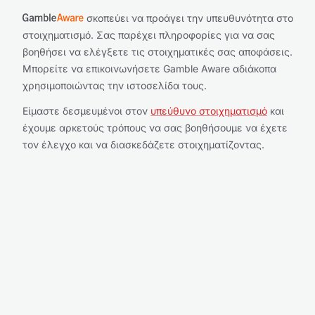
σκοπεύει να προάγει την υπευθυνότητα στο
στοιχηματισμό. Σας παρέχει πληροφορίες για να σας
βοηθήσει να ελέγξετε τις στοιχηματικές σας αποφάσεις.
Μπορείτε να επικοινωνήσετε Gamble Aware αδιάκοπα
χρησιμοποιώντας την ιστοσελίδα τους.
Είμαστε δεσμευμένοι στον
υπεύθυνο στοιχηματισμό
και
έχουμε αρκετούς τρόπους να σας βοηθήσουμε να έχετε
τον έλεγχο και να διασκεδάζετε στοιχηματίζοντας.