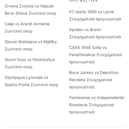
ΠΡΟΓΝΩΣΤΙΚΆ
Crvena Zvezda vs Hapoel
FC Iberia 1999 vs Larne
Be'er Sheva Ζωντανό σκορ
Στοιχηματικά προγνωστικά
Celje vs Ararat-Armenia
Apollon vs Brann
Ζωντανό σκορ
Στοιχηματικά προγνωστικά
Slovan Bratislava vs Mjällby
CSKA 1948 Sofia vs
Ζωντανό σκορ
Panathinaikos Στοιχηματικά
Sturm Graz vs Fenerbahçe
προγνωστικά
Ζωντανό σκορ
Boca Juniors vs Deportivo
Olympique Lyonnais vs
Recoleta Στοιχηματικά
Sparta Praha Ζωντανό σκορ
προγνωστικά
Fluminense vs Independiente
Rivadavia Στοιχηματικά
προγνωστικά