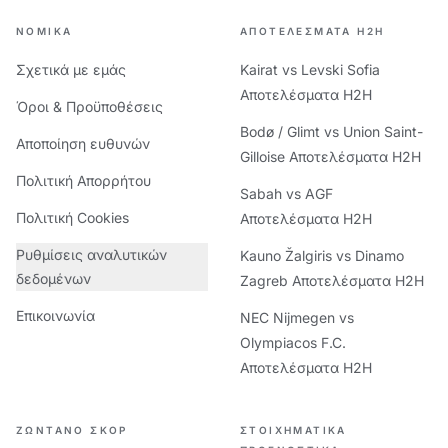
ΝΟΜΙΚΆ
ΑΠΟΤΕΛΈΣΜΑΤΑ H2H
Σχετικά με εμάς
Kairat vs Levski Sofia
Αποτελέσματα H2H
Όροι & Προϋποθέσεις
Bodø / Glimt vs Union Saint-
Αποποίηση ευθυνών
Gilloise Αποτελέσματα H2H
Πολιτική Απορρήτου
Sabah vs AGF
Πολιτική Cookies
Αποτελέσματα H2H
Ρυθμίσεις αναλυτικών
Kauno Žalgiris vs Dinamo
δεδομένων
Zagreb Αποτελέσματα H2H
Επικοινωνία
NEC Nijmegen vs
Olympiacos F.C.
Αποτελέσματα H2H
ΖΩΝΤΑΝΌ ΣΚΟΡ
ΣΤΟΙΧΗΜΑΤΙΚΆ