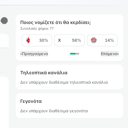
μού
Ενδεκάδες
Σχετικά Προγνωστικά
Ποιος νομίζετε ότι θα κερδίσει;
Συνολικές ψήφοι: 77
30%
X
56%
14%
Ν
‹
Προηγούμενο
Επόμενο
›
Τηλεοπτικά κανάλια
Δεν υπάρχουν διαθέσιμα τηλεοπτικά κανάλια
Γεγονότα
Δεν υπάρχουν διαθέσιμα γεγονότα