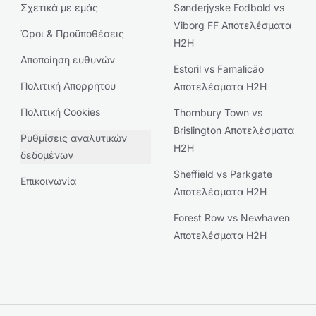
Σχετικά με εμάς
Sønderjyske Fodbold vs
Viborg FF Αποτελέσματα
Όροι & Προϋποθέσεις
H2H
Αποποίηση ευθυνών
Estoril vs Famalicão
Πολιτική Απορρήτου
Αποτελέσματα H2H
Πολιτική Cookies
Thornbury Town vs
Brislington Αποτελέσματα
Ρυθμίσεις αναλυτικών
H2H
δεδομένων
Sheffield vs Parkgate
Επικοινωνία
Αποτελέσματα H2H
Forest Row vs Newhaven
Αποτελέσματα H2H