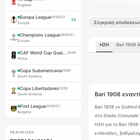
England
Europa League
2026/27
10
Σύγκριση αποδόσεω
Europe
Champions League
2026/27
Europe
H2H
Bari 1908 
CAF World Cup Qualifiers
2026
Africa
Copa Sudamericana
2026
South America
Copa Libertadores
2026
Bari 1908 εναντ
South America
First League
2026/27
Bari 1908 vs Südtirol
Bulgaria
στο Stadio Comunale S
H2H για το Bari 1908
ΠΕΡΙΉΓΗΣΗ
ενδεκάδες, βαθμολογ