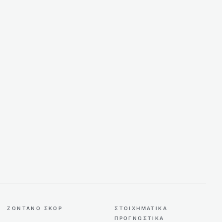
ΖΩΝΤΑΝΌ ΣΚΟΡ
ΣΤΟΙΧΗΜΑΤΙΚΆ
ΠΡΟΓΝΩΣΤΙΚΆ