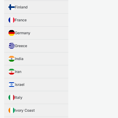
Finland
France
Germany
Greece
India
Iran
Israel
Italy
Ivory Coast