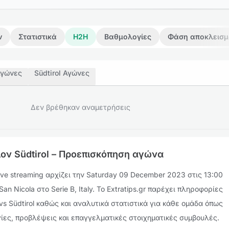
ν
Στατιστικά
H2H
Βαθμολογίες
Φάση αποκλεισ
Αγώνες
Südtirol Αγώνες
Δεν βρέθηκαν αναμετρήσεις
ίον Südtirol – Προεπισκόπηση αγώνα
 live streaming αρχίζει την Saturday 09 December 2023 στις 13:00
an Nicola στο Serie B, Italy. Το Extratips.gr παρέχει πληροφορίες
 vs Südtirol καθώς και αναλυτικά στατιστικά για κάθε ομάδα όπως
ίες, προβλέψεις και επαγγελματικές στοιχηματικές συμβουλές.