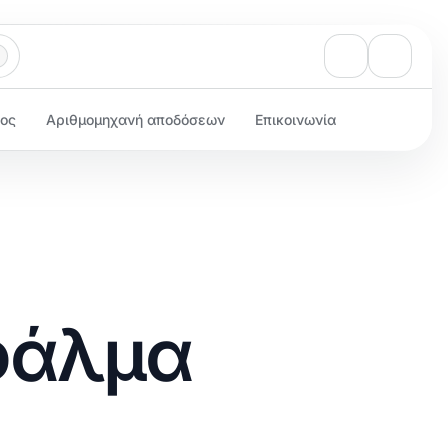
Προβολή ειδοπ
Ρυθμίσε
τος
Αριθμομηχανή αποδόσεων
Επικοινωνία
φάλμα