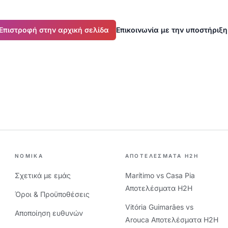
Επιστροφή στην αρχική σελίδα
Επικοινωνία με την υποστήριξ
ΝΟΜΙΚΆ
ΑΠΟΤΕΛΈΣΜΑΤΑ H2H
Σχετικά με εμάς
Marítimo vs Casa Pia
Αποτελέσματα H2H
Όροι & Προϋποθέσεις
Vitória Guimarães vs
Αποποίηση ευθυνών
Arouca Αποτελέσματα H2H