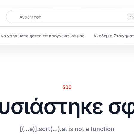
Αναζήτηση
⌘
K
 να χρησιμοποιήσετε τα προγνωστικά μας
Ακαδημία Στοιχήμα
500
υσιάστηκε σ
[(...e)].sort(...).at is not a function