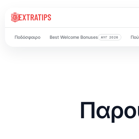
Ποδόσφαιρο
Best Welcome Bonuses
Πού
ΑΥΓ 2026
Παρο