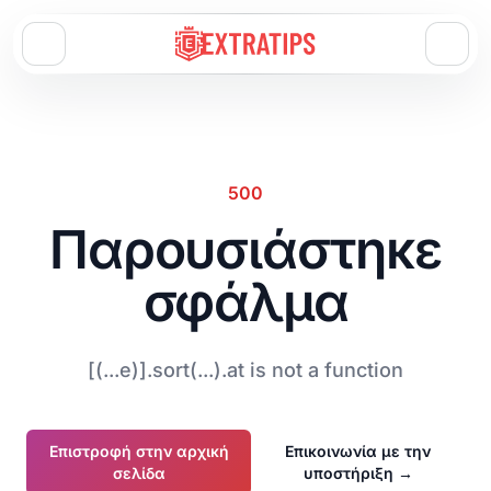
Άνοιγμα μενού
500
Παρουσιάστηκε
σφάλμα
[(...e)].sort(...).at is not a function
Επιστροφή στην αρχική
Επικοινωνία με την
σελίδα
υποστήριξη
→