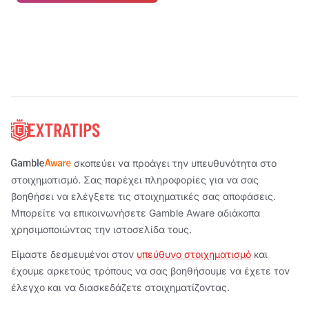
Υποσέλιδο
σκοπεύει να προάγει την υπευθυνότητα στο
στοιχηματισμό. Σας παρέχει πληροφορίες για να σας
βοηθήσει να ελέγξετε τις στοιχηματικές σας αποφάσεις.
Μπορείτε να επικοινωνήσετε Gamble Aware αδιάκοπα
χρησιμοποιώντας την ιστοσελίδα τους.
Είμαστε δεσμευμένοι στον
υπεύθυνο στοιχηματισμό
και
έχουμε αρκετούς τρόπους να σας βοηθήσουμε να έχετε τον
έλεγχο και να διασκεδάζετε στοιχηματίζοντας.