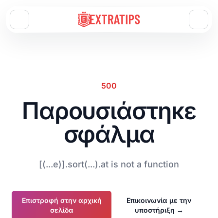
Άνοιγμα μενού
500
Παρουσιάστηκε
σφάλμα
[(...e)].sort(...).at is not a function
Επιστροφή στην αρχική
Επικοινωνία με την
σελίδα
υποστήριξη
→