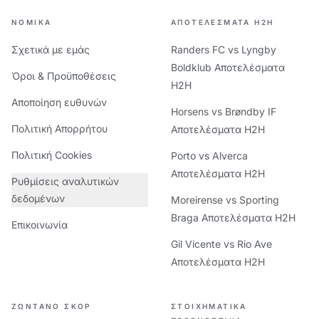
ΝΟΜΙΚΆ
ΑΠΟΤΕΛΈΣΜΑΤΑ H2H
Σχετικά με εμάς
Randers FC vs Lyngby
Boldklub Αποτελέσματα
Όροι & Προϋποθέσεις
H2H
Αποποίηση ευθυνών
Horsens vs Brøndby IF
Πολιτική Απορρήτου
Αποτελέσματα H2H
Πολιτική Cookies
Porto vs Alverca
Αποτελέσματα H2H
Ρυθμίσεις αναλυτικών
δεδομένων
Moreirense vs Sporting
Braga Αποτελέσματα H2H
Επικοινωνία
Gil Vicente vs Rio Ave
Αποτελέσματα H2H
ΖΩΝΤΑΝΌ ΣΚΟΡ
ΣΤΟΙΧΗΜΑΤΙΚΆ