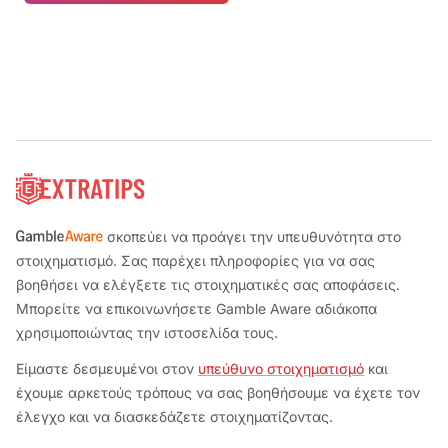
Υποσέλιδο
σκοπεύει να προάγει την υπευθυνότητα στο
στοιχηματισμό. Σας παρέχει πληροφορίες για να σας
βοηθήσει να ελέγξετε τις στοιχηματικές σας αποφάσεις.
Μπορείτε να επικοινωνήσετε Gamble Aware αδιάκοπα
χρησιμοποιώντας την ιστοσελίδα τους.
Είμαστε δεσμευμένοι στον
υπεύθυνο στοιχηματισμό
και
έχουμε αρκετούς τρόπους να σας βοηθήσουμε να έχετε τον
έλεγχο και να διασκεδάζετε στοιχηματίζοντας.