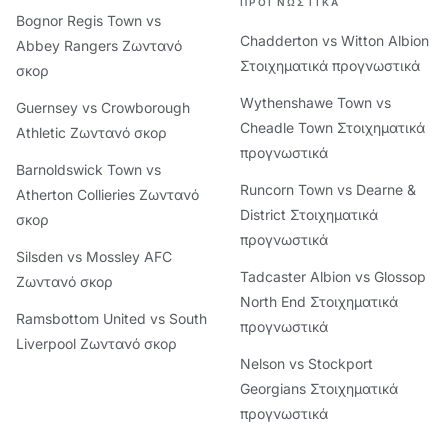
ΠΡΟΓΝΩΣΤΙΚΆ
Bognor Regis Town vs
Chadderton vs Witton Albion
Abbey Rangers Ζωντανό
Στοιχηματικά προγνωστικά
σκορ
Wythenshawe Town vs
Guernsey vs Crowborough
Cheadle Town Στοιχηματικά
Athletic Ζωντανό σκορ
προγνωστικά
Barnoldswick Town vs
Runcorn Town vs Dearne &
Atherton Collieries Ζωντανό
District Στοιχηματικά
σκορ
προγνωστικά
Silsden vs Mossley AFC
Tadcaster Albion vs Glossop
Ζωντανό σκορ
North End Στοιχηματικά
Ramsbottom United vs South
προγνωστικά
Liverpool Ζωντανό σκορ
Nelson vs Stockport
Georgians Στοιχηματικά
προγνωστικά