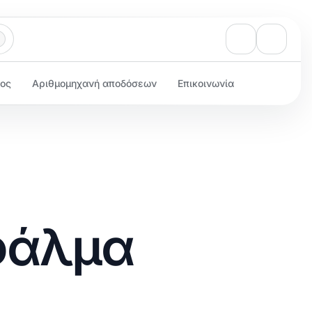
Προβολή ειδοπ
Ρυθμίσε
τος
Αριθμομηχανή αποδόσεων
Επικοινωνία
φάλμα