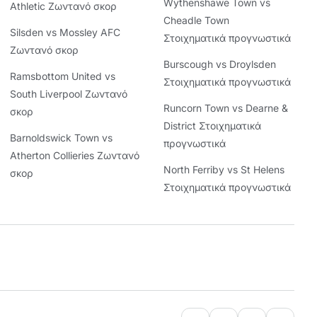
Wythenshawe Town vs
Athletic Ζωντανό σκορ
Cheadle Town
Silsden vs Mossley AFC
Στοιχηματικά προγνωστικά
Ζωντανό σκορ
Burscough vs Droylsden
Ramsbottom United vs
Στοιχηματικά προγνωστικά
South Liverpool Ζωντανό
Runcorn Town vs Dearne &
σκορ
District Στοιχηματικά
Barnoldswick Town vs
προγνωστικά
Atherton Collieries Ζωντανό
North Ferriby vs St Helens
σκορ
Στοιχηματικά προγνωστικά