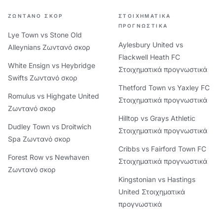
ΖΩΝΤΑΝΌ ΣΚΟΡ
ΣΤΟΙΧΗΜΑΤΙΚΆ
ΠΡΟΓΝΩΣΤΙΚΆ
Lye Town vs Stone Old
Aylesbury United vs
Alleynians Ζωντανό σκορ
Flackwell Heath FC
White Ensign vs Heybridge
Στοιχηματικά προγνωστικά
Swifts Ζωντανό σκορ
Thetford Town vs Yaxley FC
Romulus vs Highgate United
Στοιχηματικά προγνωστικά
Ζωντανό σκορ
Hilltop vs Grays Athletic
Dudley Town vs Droitwich
Στοιχηματικά προγνωστικά
Spa Ζωντανό σκορ
Cribbs vs Fairford Town FC
Forest Row vs Newhaven
Στοιχηματικά προγνωστικά
Ζωντανό σκορ
Kingstonian vs Hastings
United Στοιχηματικά
προγνωστικά