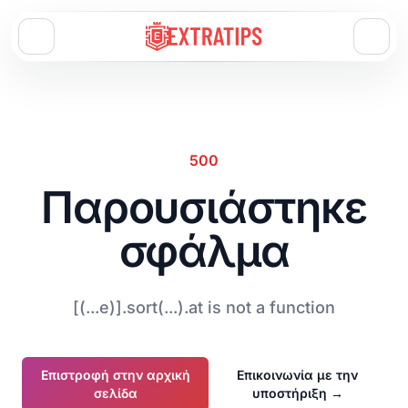
Άνοιγμα μενού
500
Παρουσιάστηκε
σφάλμα
[(...e)].sort(...).at is not a function
Επιστροφή στην αρχική
Επικοινωνία με την
σελίδα
υποστήριξη
→