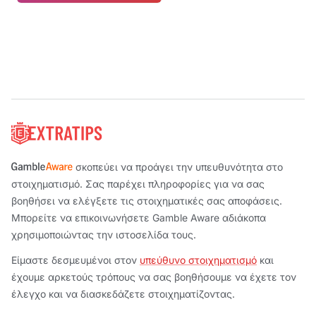
Υποσέλιδο
σκοπεύει να προάγει την υπευθυνότητα στο
στοιχηματισμό. Σας παρέχει πληροφορίες για να σας
βοηθήσει να ελέγξετε τις στοιχηματικές σας αποφάσεις.
Μπορείτε να επικοινωνήσετε Gamble Aware αδιάκοπα
χρησιμοποιώντας την ιστοσελίδα τους.
Είμαστε δεσμευμένοι στον
υπεύθυνο στοιχηματισμό
και
έχουμε αρκετούς τρόπους να σας βοηθήσουμε να έχετε τον
έλεγχο και να διασκεδάζετε στοιχηματίζοντας.