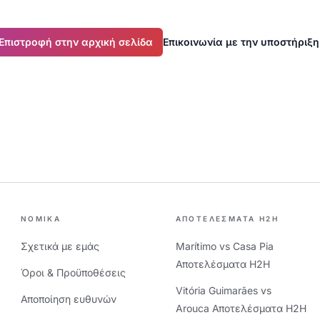
Επιστροφή στην αρχική σελίδα
Επικοινωνία με την υποστήριξ
ΝΟΜΙΚΆ
ΑΠΟΤΕΛΈΣΜΑΤΑ H2H
Σχετικά με εμάς
Marítimo vs Casa Pia
Αποτελέσματα H2H
Όροι & Προϋποθέσεις
Vitória Guimarães vs
Αποποίηση ευθυνών
Arouca Αποτελέσματα H2H