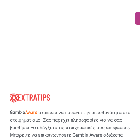
Υποσέλιδο
σκοπεύει να προάγει την υπευθυνότητα στο
στοιχηματισμό. Σας παρέχει πληροφορίες για να σας
βοηθήσει να ελέγξετε τις στοιχηματικές σας αποφάσεις.
Μπορείτε να επικοινωνήσετε Gamble Aware αδιάκοπα