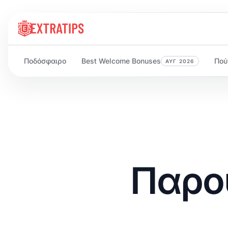
Ποδόσφαιρο
Best Welcome Bonuses
Πού
ΑΥΓ 2026
Παρο